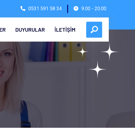
0531 591 58 34
9.00 - 20.00
ER
DUYURULAR
İLETİŞİM