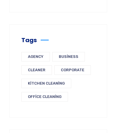
Tags
AGENCY
BUSINESS
CLEANER
CORPORATE
KITCHEN CLEANING
OFFICE CLEANING