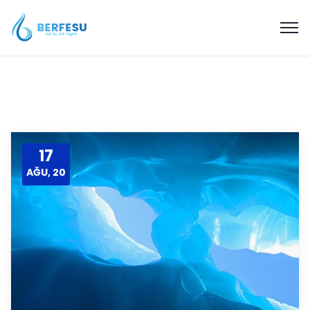
17
AĞU, 20