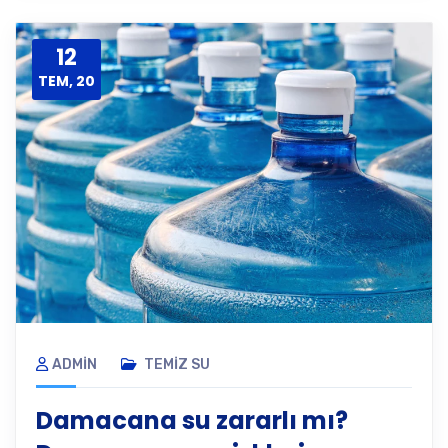
12
TEM, 20
ADMIN
TEMIZ SU
Damacana su zararlı mı?