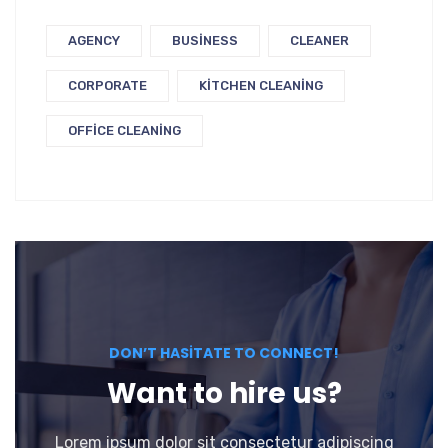
AGENCY
BUSINESS
CLEANER
CORPORATE
KITCHEN CLEANING
OFFICE CLEANING
DON’T HASITATE TO CONNECT!
Want to hire us?
Lorem ipsum dolor sit consectetur adipiscing