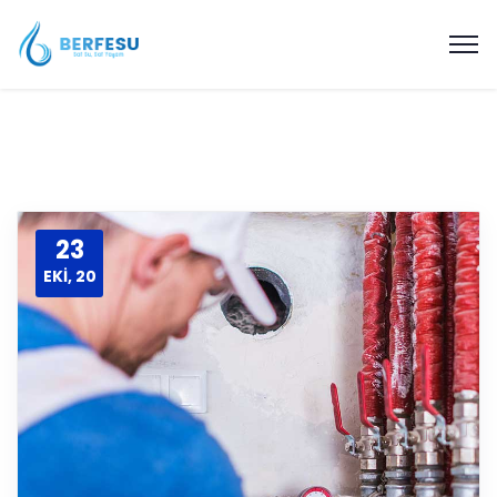
23
EKI, 20